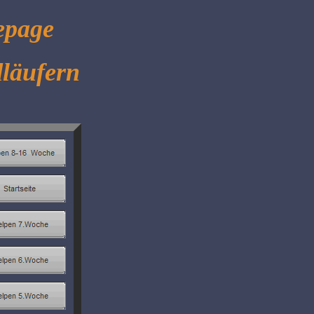
epage
dläufern